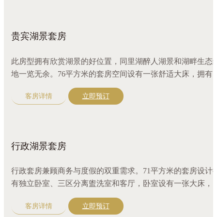
贵宾湖景套房
此房型拥有欣赏湖景的好位置，同里湖醉人湖景和湖畔生态
地一览无余。76平方米的套房空间设有一张舒适大床，拥有
立卧室、三区分离盥洗室和客厅，配备咖啡机，更有全套奢
客房详情
立即预订
沐浴精品，宽敞的独立更衣空间，尽享尊贵与舒适。
行政湖景套房
行政套房兼顾商务与度假的双重需求。71平方米的套房设计
有独立卧室、三区分离盥洗室和客厅，卧室设有一张大床，
外同里湖景色映入眼帘，令人心旷神怡。配有超大圆形沙发
客房详情
立即预订
咖啡机，江南精选好茶，更有全套奢华沐浴精品。