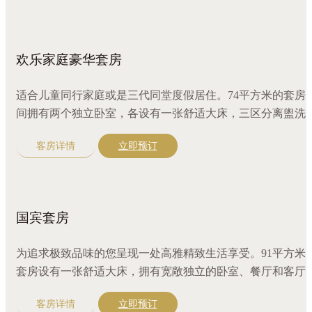
南精选好茶，更有全套奢华沐浴精品。
欢乐家庭豪华套房
适合儿童同行家庭或是三代同堂度假居住。74平方米的套房
间拥有两个独立卧室，各设有一张舒适大床，三区分离盥洗
室，满足住客同时使用。置身于此房型中，两个卧房都能欣
客房详情
立即预订
到优美庭园景致。
国宾套房
为追求极致品味的您呈现一处高雅精致生活享受。91平方米
套房设有一张舒适大床，拥有宽敞独立的卧室、餐厅和客厅
尽享优美景色，令人心旷神怡。配备吧台、三区分离盥洗室
客房详情
立即预订
咖啡机，更有全套奢华沐浴精品。宽敞的独立更衣空间，尽