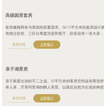
健身桑拿、儿童游戏室、儿童游泳池等设施与您共度舒适悠
的假期时光
高级园景套房
套房兼顾商务与度假的双重需求。50-71平方米的套房设计拥
有独立卧室、三区分离盥洗室和客厅，卧室设有一张大床，
外享有绿意景致，令人心旷神怡。配有沙发、咖啡机，江南
客房详情
立即预订
选好茶，更有全套奢华沐浴精品。
亲子湖景房
亲子家庭出游的不二之选。55平方米的客房空间设有两张舒
单人床，尽享同里湖的醉人美景。以接近自然为出发的构想
明亮柔和与原木色巧妙搭配，呈现一处自然温馨的亲子度假
客房详情
立即预订
所。