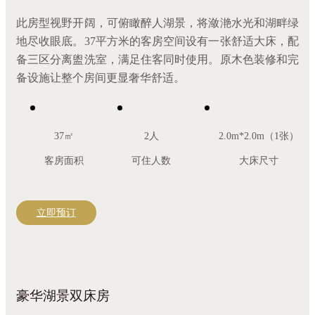
此房型视野开阔，可俯瞰醉人湖景，将潋滟水光和湖畔绿
地尽收眼底。37平方米的客房空间设有一张舒适大床，配
备三区分离盥洗室，满足住客同时使用。原木色装修和完
备设施让整个房间更显奢华舒适。
37㎡
2人
2.0m*2.0m（1张）
客房面积
可住人数
大床尺寸
立即预订
豪华湖景双床房