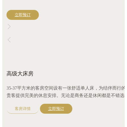
立即预订
高级大床房
35-37平方米的客房空间设有一张舒适单人床，为结伴而行的
贵客提供完美的休息安排。无论是商务还是休闲都是不错选
择。客房装修精致，环境温馨舒适，配备风格鲜明的家具和
客房详情
立即预订
套设施，置身此房型中可观赏庭园绿意景致。