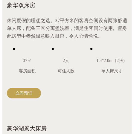
豪华双床房
休闲度假的理想之选。37平方米的客房空间设有两张舒适
单人床，配备三区分离盥洗室，满足住客同时使用。置身
此房型中盎然绿意映入眼帘，令人心情愉悦。
37㎡
2人
1.3*2.0m（2张）
客房面积
可住人数
单人床尺寸
立即预订
豪华湖景大床房