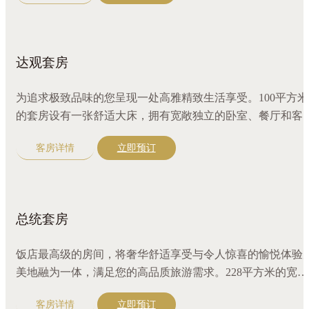
尊贵与舒适。
达观套房
为追求极致品味的您呈现一处高雅精致生活享受。100平方米
的套房设有一张舒适大床，拥有宽敞独立的卧室、餐厅和客
厅，尽享优美景色，令人心旷神怡。配备吧台、三区分离盥
客房详情
立即预订
室、咖啡机，更有全套奢华沐浴精品。宽敞的独立更衣空间
尽享尊贵与舒适。
总统套房
饭店最高级的房间，将奢华舒适享受与令人惊喜的愉悦体验
美地融为一体，满足您的高品质旅游需求。228平方米的宽敞
套房设计，拥有客厅、餐厅、书房、卧室全景贯通，尽享同
客房详情
立即预订
湖畔风光。配备超大舒适床，独立备餐及吧台，24小时管家