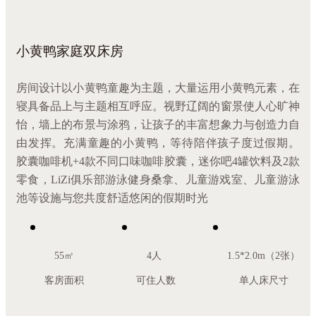
小黄鸭家庭双床房
房间设计以小黄鸭童趣为主题，大量运用小黄鸭元素，在
寝具备品上与主题相互呼应。视野辽阔的窗景使人心旷神
怡，墙上的布景与涂鸦，让孩子的丰富想象力与创造力自
由发挥。充满童趣的小黄鸭，等待陪伴孩子度过假期。
胶囊咖啡机+4款不同口味咖啡胶囊，迷你吧4罐饮料及2款
零食，LiZi俱乐部游泳健身桑拿、儿童游戏室、儿童游泳
池等设施与您共度舒适悠闲的假期时光
55㎡
4人
1.5*2.0m（2张）
客房面积
可住人数
单人床尺寸