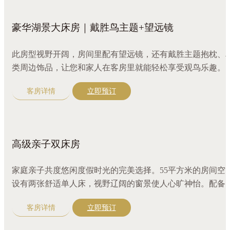
豪华湖景大床房｜戴胜鸟主题+望远镜
此房型视野开阔，房间里配有望远镜，还有戴胜主题抱枕、
类周边饰品，让您和家人在客房里就能轻松享受观鸟乐趣。3
平方米的客房空间设有一张舒适大床，配备三区分离盥洗室
客房详情
立即预订
满足住客同时使用。原木色装修和完备设施让整个房间更显
华舒适。
高级亲子双床房
家庭亲子共度悠闲度假时光的完美选择。55平方米的房间空
设有两张舒适单人床，视野辽阔的窗景使人心旷神怡。配备
发，三区分离盥洗室。
客房详情
立即预订