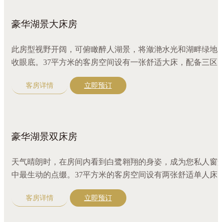
豪华湖景大床房
此房型视野开阔，可俯瞰醉人湖景，将潋滟水光和湖畔绿地
收眼底。37平方米的客房空间设有一张舒适大床，配备三区
离盥洗室，满足住客同时使用。原木色装修和完备设施让整
客房详情
立即预订
房间更显奢华舒适。
豪华湖景双床房
天气晴朗时，在房间内看到白鹭翱翔的身姿，成为您私人窗
中最生动的点缀。37平方米的客房空间设有两张舒适单人床
配备三区分离盥洗室，满足住客同时使用。原木色装修和完
客房详情
立即预订
设施让整个房间更显奢华舒适。