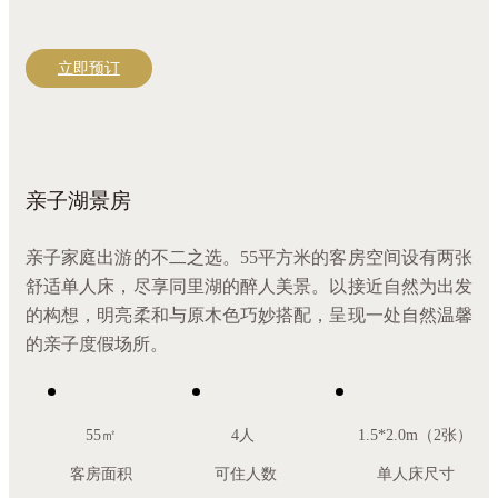
立即预订
亲子湖景房
亲子家庭出游的不二之选。55平方米的客房空间设有两张
舒适单人床，尽享同里湖的醉人美景。以接近自然为出发
的构想，明亮柔和与原木色巧妙搭配，呈现一处自然温馨
的亲子度假场所。
55㎡
4人
1.5*2.0m（2张）
客房面积
可住人数
单人床尺寸