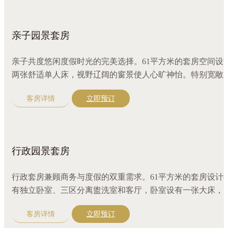
亲子园景套房
亲子共度悠闲度假时光的完美选择。61平方米的套房空间设
两张舒适单人床，视野辽阔的窗景使人心旷神怡。特别宽敞
开放式空间，配备超大圆形沙发，三区分离盥洗室，咖啡机
客房详情
立即预订
更有全套奢华沐浴精品。
行政园景套房
行政套房兼顾商务与度假的双重需求。61平方米的套房设计
有独立卧室、三区分离盥洗室和客厅，卧室设有一张大床，
外享有绿意景致，令人心旷神怡。配有超大圆形沙发、咖啡
客房详情
立即预订
机，江南精选好茶，更有全套奢华沐浴精品。