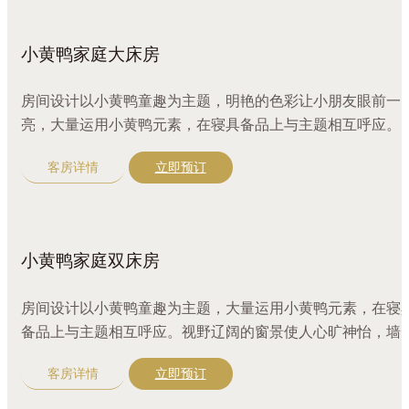
小黄鸭家庭大床房
房间设计以小黄鸭童趣为主题，明艳的色彩让小朋友眼前一
亮，大量运用小黄鸭元素，在寝具备品上与主题相互呼应。
野辽阔的窗景使人心旷神怡，墙上的布景与涂鸦，让孩子的
客房详情
立即预订
富想象力与创造力自由发挥。充满童趣的小黄鸭，等待陪伴
子度过假期。 胶囊咖啡机+4款不同口味咖啡胶囊，迷你吧4
饮料及2款零食，LiZi俱乐部游泳健身桑拿、儿童游戏室、儿
童游泳池等设施与您共度舒适悠闲的假期时光
小黄鸭家庭双床房
房间设计以小黄鸭童趣为主题，大量运用小黄鸭元素，在寝
备品上与主题相互呼应。视野辽阔的窗景使人心旷神怡，墙
的布景与涂鸦，让孩子的丰富想象力与创造力自由发挥。充
客房详情
立即预订
童趣的小黄鸭，等待陪伴孩子度过假期。 胶囊咖啡机+4款不
同口味咖啡胶囊，迷你吧4罐饮料及2款零食，LiZi俱乐部游