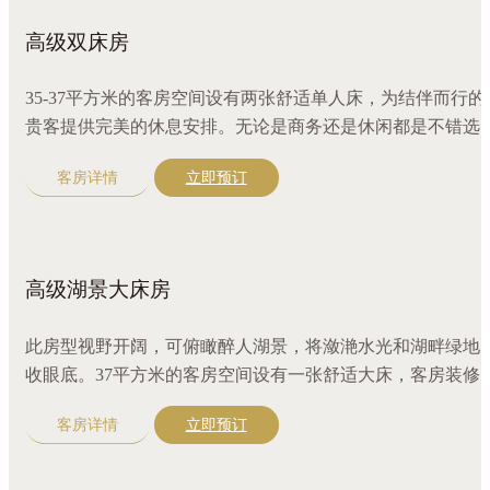
高级双床房
35-37平方米的客房空间设有两张舒适单人床，为结伴而行的
贵客提供完美的休息安排。无论是商务还是休闲都是不错选
择。客房装修精致，环境温馨舒适，配备风格鲜明的家具和
客房详情
立即预订
套设施，置身此房型中可观赏庭园绿意景致。
高级湖景大床房
此房型视野开阔，可俯瞰醉人湖景，将潋滟水光和湖畔绿地
收眼底。37平方米的客房空间设有一张舒适大床，客房装修
致，环境温馨舒适，配备风格鲜明的家具和配套设施，满足
客房详情
立即预订
精致而舒适的度假体验。