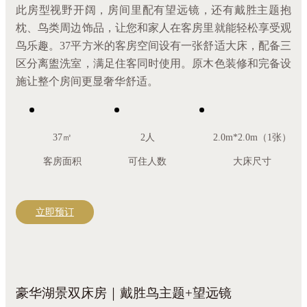
此房型视野开阔，房间里配有望远镜，还有戴胜主题抱
枕、鸟类周边饰品，让您和家人在客房里就能轻松享受观
鸟乐趣。37平方米的客房空间设有一张舒适大床，配备三
区分离盥洗室，满足住客同时使用。原木色装修和完备设
施让整个房间更显奢华舒适。
37㎡
2人
2.0m*2.0m（1张）
客房面积
可住人数
大床尺寸
立即预订
豪华湖景双床房｜戴胜鸟主题+望远镜