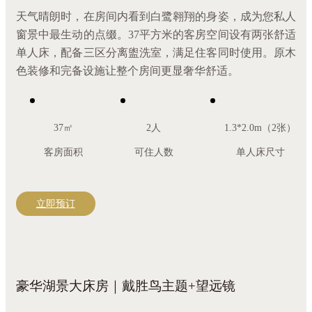
天气晴朗时，在房间内看到白鹭翱翔的身姿，成为您私人
窗景中最生动的点缀。37平方米的客房空间设有两张舒适
单人床，配备三区分离盥洗室，满足住客同时使用。原木
色装修和完备设施让整个房间更显奢华舒适。
37㎡
2人
1.3*2.0m（2张）
客房面积
可住人数
单人床尺寸
立即预订
豪华湖景大床房｜戴胜鸟主题+望远镜