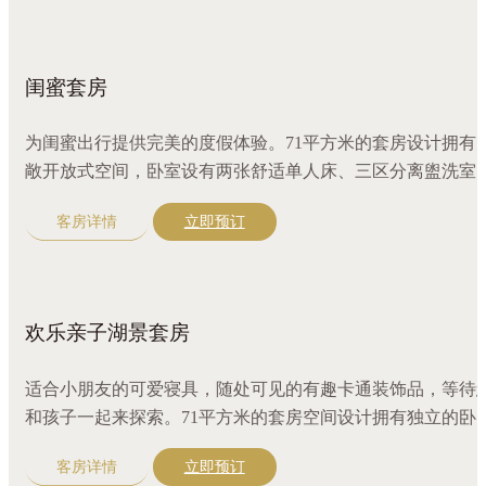
闺蜜套房
为闺蜜出行提供完美的度假体验。71平方米的套房设计拥有
敞开放式空间，卧室设有两张舒适单人床、三区分离盥洗室
窗外即是风光旖旎的同里湖景色，令人心情愉悦。配有可爱
客房详情
立即预订
具、超大圆形沙发、咖啡机，江南精选好茶，更有全套奢华
浴精品。宽敞的独立更衣空间，尽享优雅与舒适。
欢乐亲子湖景套房
适合小朋友的可爱寝具，随处可见的有趣卡通装饰品，等待
和孩子一起来探索。71平方米的套房空间设计拥有独立的卧
室、客厅和三区分离的盥洗室。视野辽阔的湖光景致，令人
客房详情
立即预订
旷神怡。卧房设有一张大床和一张单人小床，配有咖啡机、