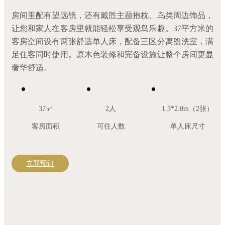
房间里配有望远镜，还有戴胜主题抱枕、鸟类周边饰品，
让您和家人在客房里就能轻松享受观鸟乐趣。37平方米的
客房空间设有两张舒适单人床，配备三区分离盥洗室，满
足住客同时使用。原木色装修和完备设施让整个房间更显
奢华舒适。
37㎡
2人
1.3*2.0m（2张）
客房面积
可住人数
单人床尺寸
立即预订