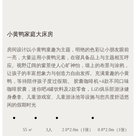
小黄鸭家庭大床房
房间设计以小黄鸭童趣为主题，明艳的色彩让小朋友眼前
一亮，大量运用小黄鸭元素，在寝具备品上与主题相互呼
应。视野辽阔的窗景使人心旷神怡，墙上的布景与涂鸦，
让孩子的丰富想象力与创造力自由发挥。充满童趣的小黄
鸭，等待陪伴孩子度过假期。 胶囊咖啡机+4款不同口味
咖啡胶囊，迷你吧4罐饮料及2款零食，LiZi俱乐部游泳健
身桑拿、儿童游戏室、儿童游泳池等设施与您共度舒适悠
闲的假期时光
55 ㎡
3人
2.0*2.0m（1张）
0.8*2.0m（1张）