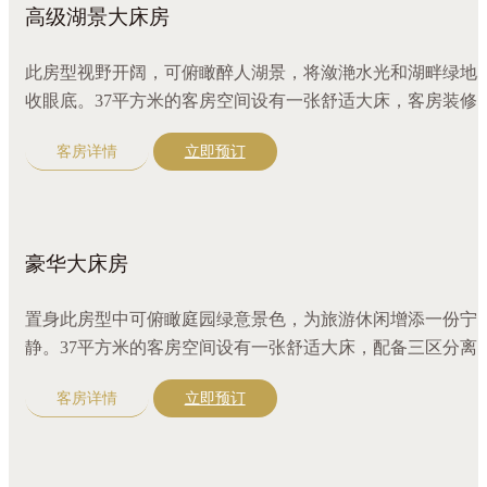
高级湖景大床房
此房型视野开阔，可俯瞰醉人湖景，将潋滟水光和湖畔绿地
收眼底。37平方米的客房空间设有一张舒适大床，客房装修
致，环境温馨舒适，配备风格鲜明的家具和配套设施，满足
客房详情
立即预订
精致而舒适的度假体验。
豪华大床房
置身此房型中可俯瞰庭园绿意景色，为旅游休闲增添一份宁
静。37平方米的客房空间设有一张舒适大床，配备三区分离
洗室，满足住客同时使用。
客房详情
立即预订