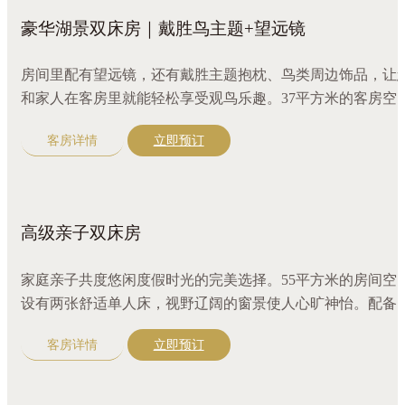
豪华湖景双床房｜戴胜鸟主题+望远镜
房间里配有望远镜，还有戴胜主题抱枕、鸟类周边饰品，让
和家人在客房里就能轻松享受观鸟乐趣。37平方米的客房空
设有两张舒适单人床，配备三区分离盥洗室，满足住客同时
客房详情
立即预订
用。原木色装修和完备设施让整个房间更显奢华舒适。
高级亲子双床房
家庭亲子共度悠闲度假时光的完美选择。55平方米的房间空
设有两张舒适单人床，视野辽阔的窗景使人心旷神怡。配备
发，三区分离盥洗室。
客房详情
立即预订