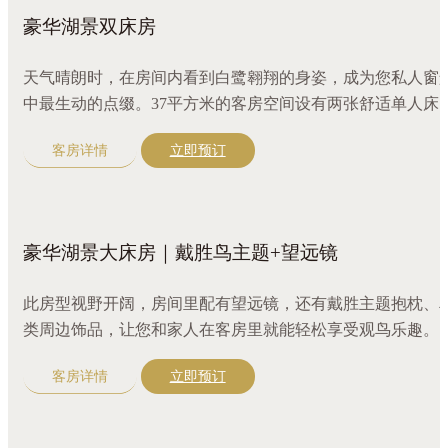
豪华湖景双床房
天气晴朗时，在房间内看到白鹭翱翔的身姿，成为您私人窗
中最生动的点缀。37平方米的客房空间设有两张舒适单人床
配备三区分离盥洗室，满足住客同时使用。原木色装修和完
客房详情
立即预订
设施让整个房间更显奢华舒适。
豪华湖景大床房｜戴胜鸟主题+望远镜
此房型视野开阔，房间里配有望远镜，还有戴胜主题抱枕、
类周边饰品，让您和家人在客房里就能轻松享受观鸟乐趣。3
平方米的客房空间设有一张舒适大床，配备三区分离盥洗室
客房详情
立即预订
满足住客同时使用。原木色装修和完备设施让整个房间更显
华舒适。