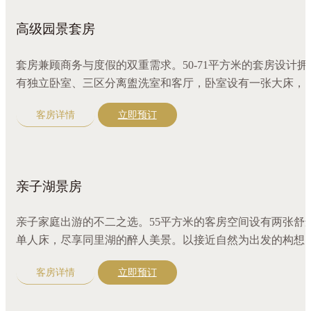
的假期时光
高级园景套房
套房兼顾商务与度假的双重需求。50-71平方米的套房设计拥
有独立卧室、三区分离盥洗室和客厅，卧室设有一张大床，
外享有绿意景致，令人心旷神怡。配有沙发、咖啡机，江南
客房详情
立即预订
选好茶，更有全套奢华沐浴精品。
亲子湖景房
亲子家庭出游的不二之选。55平方米的客房空间设有两张舒
单人床，尽享同里湖的醉人美景。以接近自然为出发的构想
明亮柔和与原木色巧妙搭配，呈现一处自然温馨的亲子度假
客房详情
立即预订
所。