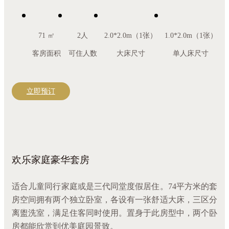
71 ㎡
2人
2.0*2.0m（1张）
1.0*2.0m（1张）
客房面积
可住人数
大床尺寸
单人床尺寸
立即预订
欢乐家庭豪华套房
适合儿童同行家庭或是三代同堂度假居住。74平方米的套
房空间拥有两个独立卧室，各设有一张舒适大床，三区分
离盥洗室，满足住客同时使用。置身于此房型中，两个卧
房都能欣赏到优美庭园景致。