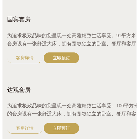
国宾套房
为追求极致品味的您呈现一处高雅精致生活享受。91平方米
套房设有一张舒适大床，拥有宽敞独立的卧室、餐厅和客厅
尽享优美景色，令人心旷神怡。配备吧台、三区分离盥洗室
客房详情
立即预订
咖啡机，更有全套奢华沐浴精品。宽敞的独立更衣空间，尽
尊贵与舒适。
达观套房
为追求极致品味的您呈现一处高雅精致生活享受。100平方米
的套房设有一张舒适大床，拥有宽敞独立的卧室、餐厅和客
厅，尽享优美景色，令人心旷神怡。配备吧台、三区分离盥
客房详情
立即预订
室、咖啡机，更有全套奢华沐浴精品。宽敞的独立更衣空间
尽享尊贵与舒适。