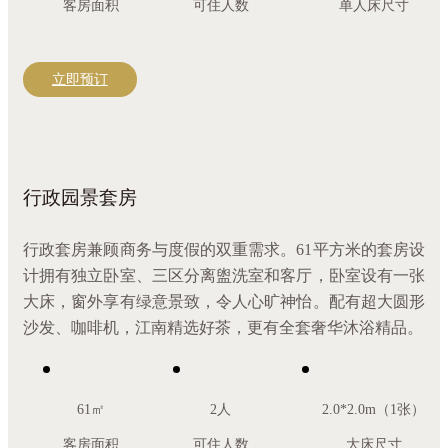
客房面积
可住人数
单人床尺寸
立即预订
行政园景套房
行政套房兼顾商务与度假的双重需求。61平方米的套房设
计拥有独立卧室、三区分离盥洗室和客厅，卧室设有一张
大床，窗外享有绿意景致，令人心旷神怡。配有超大圆形
沙发、咖啡机，江南精选好茶，更有全套奢华沐浴精品。
61㎡
2人
2.0*2.0m（1张）
客房面积
可住人数
大床尺寸