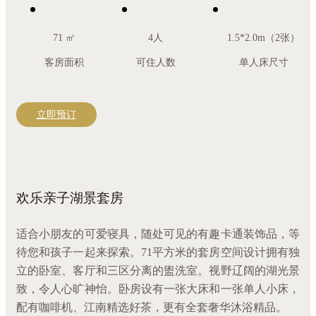
71 ㎡
4人
1.5*2.0m（2张）
客房面积
可住人数
单人床尺寸
立即预订
欢乐亲子湖景套房
适合小朋友的可爱寝具，随处可见的有趣卡通装饰品，等
待您和孩子一起来探索。71平方米的套房空间设计拥有独
立的卧室、客厅和三区分离的盥洗室。视野辽阔的湖光景
致，令人心旷神怡。卧房设有一张大床和一张单人小床，
配有咖啡机、江南精选好茶，更有全套奢华沐浴精品。