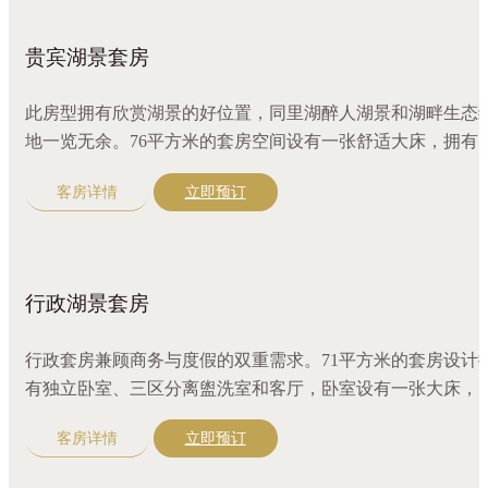
贵宾湖景套房
此房型拥有欣赏湖景的好位置，同里湖醉人湖景和湖畔生态
地一览无余。76平方米的套房空间设有一张舒适大床，拥有
立卧室、三区分离盥洗室和客厅，配备咖啡机，更有全套奢
客房详情
立即预订
沐浴精品，宽敞的独立更衣空间，尽享尊贵与舒适。
行政湖景套房
行政套房兼顾商务与度假的双重需求。71平方米的套房设计
有独立卧室、三区分离盥洗室和客厅，卧室设有一张大床，
外同里湖景色映入眼帘，令人心旷神怡。配有超大圆形沙发
客房详情
立即预订
咖啡机，江南精选好茶，更有全套奢华沐浴精品。