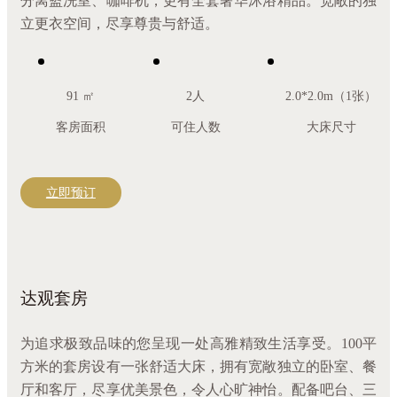
分离盥洗室、咖啡机，更有全套奢华沐浴精品。宽敞的独
立更衣空间，尽享尊贵与舒适。
91 ㎡
2人
2.0*2.0m（1张）
客房面积
可住人数
大床尺寸
立即预订
达观套房
为追求极致品味的您呈现一处高雅精致生活享受。100平
方米的套房设有一张舒适大床，拥有宽敞独立的卧室、餐
厅和客厅，尽享优美景色，令人心旷神怡。配备吧台、三