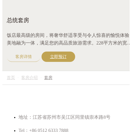
总统套房
饭店最高级的房间，将奢华舒适享受与令人惊喜的愉悦体验
美地融为一体，满足您的高品质旅游需求。228平方米的宽敞
套房设计，拥有客厅、餐厅、书房、卧室全景贯通，尽享同
客房详情
立即预订
湖畔风光。配备超大舒适床，独立备餐及吧台，24小时管家
务，更可安排私人茶会或餐会。
首页
·
客房介绍
·
套房
地址：江苏省苏州市吴江区同里镇崇本路8号
Tel：+86 0512 6333 7888