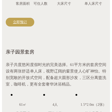
客房面积
可住人数
大床尺寸
单人床尺寸
立即预订
亲子园景套房
亲子共度悠闲度假时光的完美选择。61平方米的套房空间
设有两张舒适单人床，视野辽阔的窗景使人心旷神怡。特
别宽敞的开放式空间，配备超大圆形沙发，三区分离盥洗
室，咖啡机，更有全套奢华沐浴精品。
61㎡
4人
1.5*2.0m（2张）