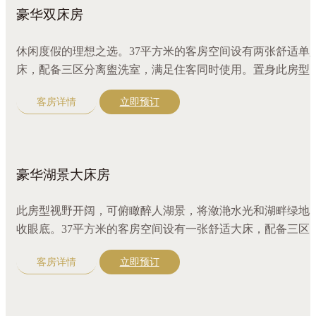
豪华双床房
休闲度假的理想之选。37平方米的客房空间设有两张舒适单
床，配备三区分离盥洗室，满足住客同时使用。置身此房型
盎然绿意映入眼帘，令人心情愉悦。
客房详情
立即预订
豪华湖景大床房
此房型视野开阔，可俯瞰醉人湖景，将潋滟水光和湖畔绿地
收眼底。37平方米的客房空间设有一张舒适大床，配备三区
离盥洗室，满足住客同时使用。原木色装修和完备设施让整
客房详情
立即预订
房间更显奢华舒适。