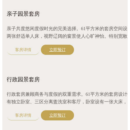
亲子园景套房
亲子共度悠闲度假时光的完美选择。61平方米的套房空间设
两张舒适单人床，视野辽阔的窗景使人心旷神怡。特别宽敞
开放式空间，配备超大圆形沙发，三区分离盥洗室，咖啡机
客房详情
立即预订
更有全套奢华沐浴精品。
行政园景套房
行政套房兼顾商务与度假的双重需求。61平方米的套房设计
有独立卧室、三区分离盥洗室和客厅，卧室设有一张大床，
外享有绿意景致，令人心旷神怡。配有超大圆形沙发、咖啡
客房详情
立即预订
机，江南精选好茶，更有全套奢华沐浴精品。