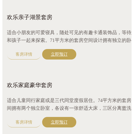
欢乐亲子湖景套房
适合小朋友的可爱寝具，随处可见的有趣卡通装饰品，等待
和孩子一起来探索。71平方米的套房空间设计拥有独立的卧
室、客厅和三区分离的盥洗室。视野辽阔的湖光景致，令人
客房详情
立即预订
旷神怡。卧房设有一张大床和一张单人小床，配有咖啡机、
南精选好茶，更有全套奢华沐浴精品。
欢乐家庭豪华套房
适合儿童同行家庭或是三代同堂度假居住。74平方米的套房
间拥有两个独立卧室，各设有一张舒适大床，三区分离盥洗
室，满足住客同时使用。置身于此房型中，两个卧房都能欣
客房详情
立即预订
到优美庭园景致。