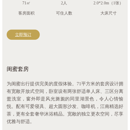
71㎡
2人
2.0*2.0m（1张）
客房面积
可住人数
大床尺寸
立即预订
闺蜜套房
为闺蜜出行提供完美的度假体验。71平方米的套房设计拥
有宽敞开放式空间，卧室设有两张舒适单人床、三区分离
盥洗室，窗外即是风光旖旎的同里湖景色，令人心情愉
悦。配有可爱寝具、超大圆形沙发、咖啡机，江南精选好
茶，更有全套奢华沐浴精品。宽敞的独立更衣空间，尽享
优雅与舒适。